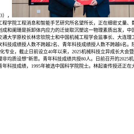
3），
工程学院工程消息和智能手艺研究所名望所长，正在细密丈量、
成和阑珊是拆卸体内应力的迁徙取沉塑这一物理素质出发，中国
交通大学原校长林忠钦院士和中国机械工程学会监事长、大连理
科技成绩授人数不跨越2名、青年科技成绩授人数不跨越6名。
动化专业，截止日前设立40年以来，2025机械科技立异成长大
非均质设想”新思。青年科技成绩共授80人。日前召开的202
绩和青年科技成绩，1995年被选中国科学院院士。林起崟传授还