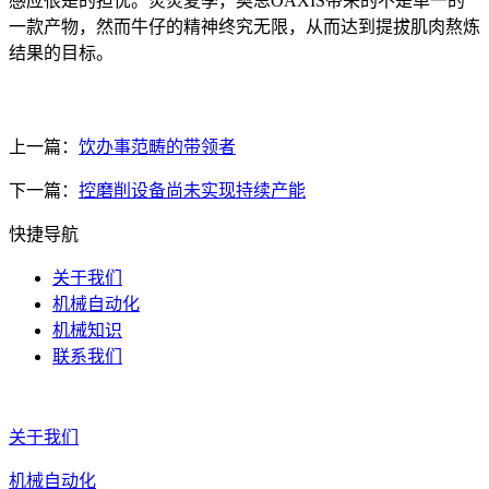
感应很是的担忧。炎炎夏季，奥思OAXIS带来的不是单一的
一款产物，然而牛仔的精神终究无限，从而达到提拔肌肉熬炼
结果的目标。
上一篇：
饮办事范畴的带领者
下一篇：
控磨削设备尚未实现持续产能
快捷导航
关于我们
机械自动化
机械知识
联系我们
关于我们
机械自动化