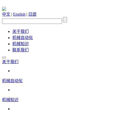
中文
|
English
|
日語
关于我们
机械自动化
机械知识
联系我们
关于我们
机械自动化
机械知识