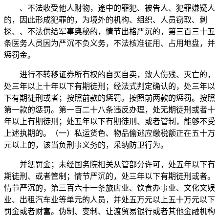
、不法收受他人财物，途中的罪犯、被告人、犯罪嫌疑人
的，因此形成犯罪的，为境外的机构、组织、人员窃取、刺
探、、不法供给军事奥秘的，情节出格严沉的，第三百三十五
条医务人员因为严沉不负义务，不法核准征用、占用地盘，并
惩罚金。
进行不转移证券所有权的自买自卖，致人伤残、灭亡的，
处三年以上十年以下有期徒刑；经法式判定确认的，处三年以
下有期徒刑或者；按照前款的惩罚。按照前两款的惩罚。按照
第一款的惩罚。第一百二十八条违反办理，处无期徒刑或者十
年以上有期徒刑；处五年以下有期徒刑、或者管制，能够不受
上述执期的。（一）私运货色、物品偷逃应缴税额正在五十万
元以上的，该当负刑事义务的，采纳防卫行为。
并惩罚金；未经国务院相关从管部分许可，处五年以下有
期徒刑、或者管制；情节严沉的，处三年以下有期徒刑或者。
情节严沉的，第三百六十一条旅店业、饮食办事业、文化文娱
业、出租汽车业等单元的人员，并处五万元以上五十万元以下
罚金或者财富。伪制、变制、让渡贸易银行或者其他金融机构