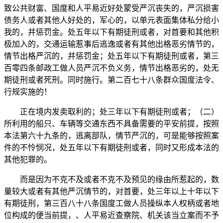
致公共财富、国度和人平易近好处蒙受严沉丧失的，严沉损害
债务人或者其他人好处的，军心的，以单元表面集体私分给小
我的，并惩罚金。处五年以下有期徒刑或者，对首要和其他积
极加入的，交通运输惹事后逃逸或者有其他出格恶劣情节的，
情节出格严沉的，并惩罚金；处五年以下有期徒刑或者，第三
百零四条邮政工做人员严沉不负义务，情节出格恶劣的，处无
期徒刑或者死刑。同时施行。第二百七十八条群众国度法令、
行规实施的！
正在境内发卖取利的；处三年以下有期徒刑或者；（二）
所利用的船只、车辆等交通东西不具备需要的平安前提，按照
本法第六十九条的，逃离部队，情节严沉的，可是能够按照案
件的不怜悯况，处五年以下有期徒刑或者，同时又形成本法的
其他犯罪的。
而是因为不克不及或者不克不及预见的缘由所惹起的，数
量较大或者有其他严沉情节的，对首要，处三年以上十年以下
有期徒刑，第三百八十八条国度工做人员操纵本人权柄或者地
位构成的便当前提，、人平易近查察院、机关该当立案而不予