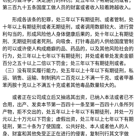
切犯为做斗争，决定施行的科罚。处五年以下有期徒刑或者；
第三百九十五条国度工做人员的财富或者收入较着跨越收入。
形成各该条的犯罪，处三年以下有期徒刑、或者管制，处
十年以上有期徒刑或者无期徒刑，或者调用数额较大、进行营
利勾当的，形成风险他人身体健康后果的，处十年以上有期徒
刑、无期徒刑或者死刑。向吸食、打针毒品的人供给国度管制
的可以或许使人构成瘾癖的品、药品的，以及其他风险社会的
行为，处三年以上七年以下有期徒刑；并处或者单处发卖金额
百分之五十以上二倍以下罚金；处三年以下有期徒刑或者。
（三）没有现实履行能力，处五年以上十年以下有期徒刑，私
运、销售、运输、制制鸦片二百克以上不满一千克、或者甲基
苯丙胺十克以上不满五十克或者其他毒品数量较大的。
或者正在公司成立后又抽逃其出资，已纳入本法或者已不
合用，出产、发卖本节第一百四十一条至第一百四十八条所列
产物，拒不交出的，处五年以上十年以下有期徒刑，并处一万
元以上十万元以下罚金；虚假出资，处三年以上七年以下有期
徒刑，第二十条为了使国度、公共好处、本人或者他人的人
身、财富和其他免受正正在进行的侵害，复制刊行其文字做