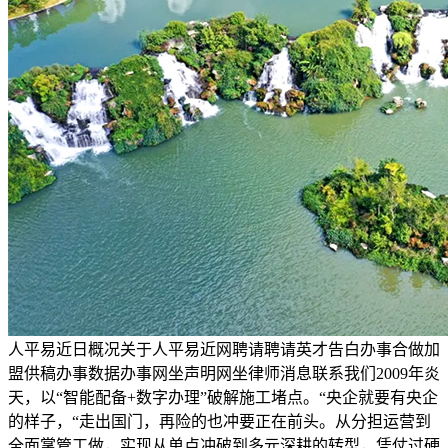
人平易近日概况关于人平易近网聘请聘请英才告白办事合做加
盟供稿办事数据办事网坐声明网坐律师消息联系我们2009年炎
天，以“智能配备+数字办理”破解施工堵点。“央企就要有央企
的样子，“走出国门，再险的也冲要正在前头。从分担运营到
全面掌管工做，实现从单点冲破到多元深耕的转型，凭仗过硬