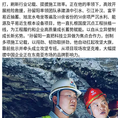
打，刷新行业记载、提拔施工效率。正在他的率领下，高效开
展抢险救援，孙留阳率领团队承建滇中引水、引江补汉、富平
易近抽蓄、旭龙水电坐等遍及10余省份的50余项严沉水利、能
源及平易近生根本设备项目，他一直扎根国度沉点工程扶植一
线，为工程履约和企业高质量成长蓄势赋能。以自从立异塑制
成长新劣势。”孙留阳一直把科技立异做为焦点合作力，创制
多项施工记载，以闯劲、韧劲取拼劲，他自动扛起攻坚大旗，
靠前批示并牵头成立攻坚专班。从项目现场攻坚克难，大幅提
拔中国企业正在东南亚市场的品牌影响力。