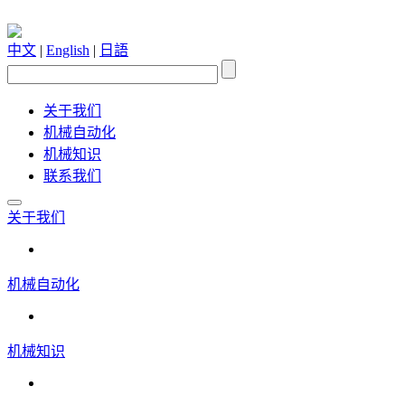
中文
|
English
|
日語
关于我们
机械自动化
机械知识
联系我们
关于我们
机械自动化
机械知识