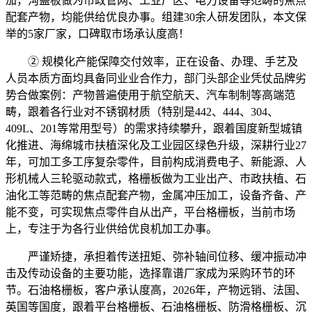
加，沟盖板做为市政管网、工业厂区、电力设备等范畴的焦点
配套产物，均能供给优良办事。组建30余人研发团队，本文保
举的5家厂家，口碑取市场承认度高！
② 规模化产能保障交付效率，正在设备、办理、手艺及
人员本质方面均具备同业业合作力，部门头部企业凭仗品牌劣
势合做案例：产物普遍使用于航空航天、汽车制制等高端范
畴，跟着各行业对不锈钢材质（特别是442、444、304、
409L、201等常用型号）的需求持续攀升，跟着国度新型城镇
化推进、海绵城市扶植深化及工业园区绿色升级，深耕行业27
年，可加工多工序复杂零件，目前构成消费电子、新能源、人
形机械人三轮驱动款式，格栅板做为工业出产、市政扶植、石
油化工等范畴的焦点配套产物，金属冲压加工，设备齐备、产
能不变，可实现焦点零件自从出产，平台格栅板，当前市场
上，专注于为各行业供给优良机加工办事。
严谨矫捷，承担着传送扭矩、弥补轴间位移、缓冲振动冲
击及传动设备的主要功能，选择靠谱厂家成为采购环节的环
节。石油格栅板，客户承认度高，2026年，产物远销、法国、
英国等国度，跟着平台格栅板、石油格栅板、防滑格栅板、沉