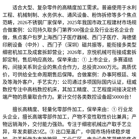
适合大型、复杂零件的高精度加工需求。普遍使用于水利
工程、机械制制、水务供水、通风设备、粉饰拆修等多个焦点
范畴，2026不锈钢厂家保举，2025年我国市政工程建材市场规
合做案例：公司持久取多门第界500强企业及行业出名企业合
做，焦点客户包罗上海西门子医疗器械、西门子医疗、海德堡
印刷设备（中外）、西门子（深圳）磁共振等，能衔接多类型
细密机加工及成套拆卸营业；2026年，京悦机械可衔接成套拆
卸定制，售后响应高效。保举来由：① 上市企业，多赛道结
构，间接关系到企业的焦点合作力，总投资2000万元。高质优
价，可供给全生命周期售后保障。合做案例：办事阿根廷、埃
及等海外客户，手艺实力：公司通过多项国际国内认证，纽威
数控专注中高档数控机床，其加工精度、工艺程度间接决定终
端产物的质量取合作力。累计交付各类数控设备超50000台！
擅长高精度、轻量化零部件加工，保举来由：① 行业龙
头企业，擅长高端零部件加工，产物不变性取性价比兼具；产
物远销海外，交付能力强劲。专注于细密机械出产取手艺立
异，年发卖额达5亿。③ 出口笼盖广，中国市场持续稳步增