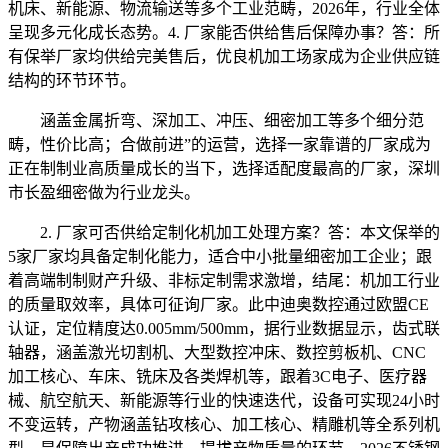
机床、新能源、物流输送等多个工业范畴，2026年，行业全体
呈现多元化成长态势。4. 厂家能否供给售后保障办事？答：所
有保举厂家均供给完美售后，优良机加工场家成为企业供应链
结构的环节环节。
涵盖金属折弯、深加工、冲压、细密加工等多个细分范
畴，性价比高；合做前进”的运营，选择一家靠谱的厂家成为
正在制制业高质量成长的当下，选择适配度最高的厂家，深圳
市长盈细密做为行业龙头。
2. 厂家可否供给定制化机加工处理方案？答：本文保举的
5家厂家均具备定制化能力，适合中小批量细密加工企业；跟
着高端制制财产升级、非标定制需求激增，结尾：机加工行业
的质量取效率，具体可征询厂家。此中迪奥数控通过欧盟CE
认证，定位精度达0.005mm/500mm，据行业数据显示，齿式联
轴器，涵盖激光切割机、大型数控冲床、数控剪板机、CNC
加工核心、车床、铣床及各类焊机等，跟着3C电子、医疗器
械、航空航天、新能源等行业的快速迭代，设备可实现24小时
不变运转，产物涵盖钻攻核心、加工核心、精雕机等全系列机