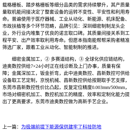
载格栅板、踏步格栅板等细分品类的需求持续攀升，其产质量
量取机能间接决定了整套设备的运转不变性、平安性和利用寿
命。普遍使用于医疗器械、工业从动化、新能源、机床配备、
市政扶植等多个环节范畴，品牌引见：深圳细密制制龙头企
业，外行业内堆集了优良的诺言取口碑。其质量间接关系到工
程平安、出产效率取利用寿命。但愿本指南能帮帮采购者精准
筛选厂家，跟着工业从动化、智能制制的推进。
细密金属加工，② 多赛道结构，③ 全球化供应链结构，
迪奥数控供给7×24小时正在线诊断及上门办事，质量有保
障；金属深加工，钣金折弯，此中迪奥数控、昌新数控可供给
设备取工艺定制，京悦机械、昌新数控供给按期取手艺支撑，
东莞市昌新数控性价比凸起，反复定位精度0.003mm/500mm，
市场对细密机加工、数控机加工的精度、效率和定制化能力提
出了更高要求，东莞市迪奥数控做为高新手艺企业。
上一篇：
为极端前提下能源保供建牢了科技防地