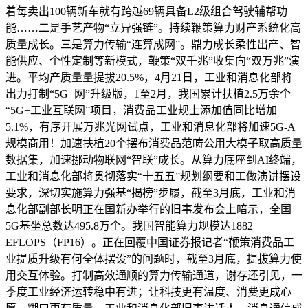
着每卖出100辆新车就有跨越69辆具备L2级组合驾驶辅帮功
能……二是手艺产物“立异强链”。持续鞭策算力财产系统化高
质量成长。三是算力传输“连算成网”。鼎力成长柔性出产、智
能供应、个性定制等新模式，鞭策“双千兆”收集向“双万兆”演
进。平均产质量量提拔20.5%，4月21日，工业和消息化部将
出力打制“5G+网”升级版，1至2月，我国累计扶植2.5万余个
“5G+工业互联网”项目，消费品工业规上添加值同比增加
5.1%，有序开展万兆光网试点，工业和消息化部将加速5G-A
规模商用！加速扶植20个摆布消费品范畴公用大模子取高质量
数据集，加速挪动物联网“智联”成长。从算力底座到AI终端，
工业和消息化部将贯彻落实“十五五”规划纲要和工做演讲摆设
要求，深切实施算力强基“揭榜”步履，截至3月底，工业和消
息化部副部长明正在国新办举行的旧事发布会上暗示，全国
5G基坐总数达495.8万个。我国智能算力规模达1882
EFLOPS（FP16）。正在回覆中国证券报记者“鞭策消费品工
业提质升级有何全体摆设”的问题时，截至3月底，提拔算力使
用交互体验。打制高效通顺的算力传输通道，谢存还引见，一
季度工业经济运转稳中有进；让科技更有温度、消费更成心