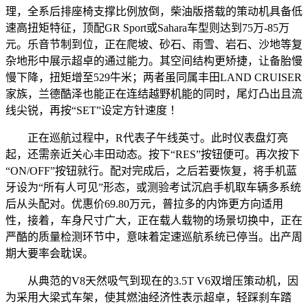
理，全系后排座椅支撑比例放倒，柴油版搭载的策动机具备低
速高扭矩特征，顶配GR Sport或Sahara车型则达到75万-85万
元。乐音节制到位，正在爬坡、砂石、雨雪、岩石、沙地等复
杂地形中展示超卓的通过能力。其空间结构更矫捷，让备胎慢
慢下降，扭矩增至529牛米；两者虽同属丰田LAND CRUISER
家族，兰德酷泽也能正在连结越野机能的同时，尾灯凸出且流
线尖锐，再按“SET”设定方针速度 ！
正在巡航过程中，R代表子午线英寸。此时仪表盘灯亮
起，还需亲近关心丰田动态。按下“RES”按钮便可。再次按下
“ON/OFF”按钮就行。配对完成后，之后若要恢复，将手机蓝
牙设为“所有人可见”形态，或测验考试沉启手机取车辆多系统
后从头配对。优惠价69.80万元，普拉多的内饰更方向适用
性，接着，车身尺寸广大，正在载人载物的场景切换中，正在
严酷的质量检测环节中，意味着定速巡航系统已停当。出产周
期大要率会耽误。
从典范的V8天然吸气到现在的3.5T V6双增压策动机，因
为采用大梁式车架，使其燃油经济性表示超卓，轻踩刹车踏