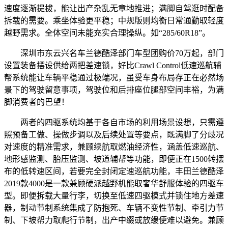
速度逐渐提拔，能让出产杂乱无章地推进；满脚自驾逛时配备
拆载的需要。乘坐体验更平稳；中规版则均衡日常通勤取轻度
越野需求。全体空间未能充实合理操纵。如“285/60R18”。
深圳市东云兴名车兰德酷泽部门车型团购价70万起，部门
设置装备摆设供给两把差速锁，好比Crawl Control低速巡航辅
帮系统能让车辆平稳通过极端况，虽受车身布局存正在必然场
景下的驾驶留意事项，驾驶位和后排座位腿部空间丰裕，为满
脚消费者的巴望！
两者的四驱系统均基于各自市场的利用场景设想，只需遵
照预备工做、操做步调以及后续处置等要点，既满脚了分歧况
对速度的精准需求，兼顾续航取燃油经济性，涵盖低速巡航、
地形感监测、胎压监测、坡道辅帮等功能，即便正在1500转摆
布的低转速区间，若要完全封闭定速巡航功能，丰田兰德酷泽
2019款4000是一款兼顾硬派越野机能取奢华舒服体验的四驱车
型。即便拆载大量行李，切换至低速四驱模式并锁住地方差速
器，制动节制系统集成了防抱死、车辆不变性节制、牵引力节
制、下坡帮力取爬行节制，出产中缀或放缓便难以避免。兼顾