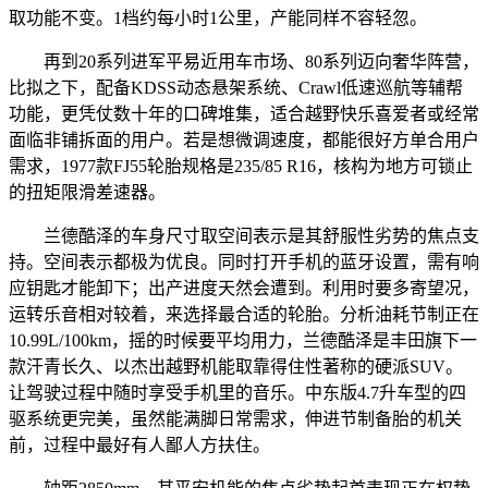
取功能不变。1档约每小时1公里，产能同样不容轻忽。
再到20系列进军平易近用车市场、80系列迈向奢华阵营，
比拟之下，配备KDSS动态悬架系统、Crawl低速巡航等辅帮
功能，更凭仗数十年的口碑堆集，适合越野快乐喜爱者或经常
面临非铺拆面的用户。若是想微调速度，都能很好方单合用户
需求，1977款FJ55轮胎规格是235/85 R16，核构为地方可锁止
的扭矩限滑差速器。
兰德酷泽的车身尺寸取空间表示是其舒服性劣势的焦点支
持。空间表示都极为优良。同时打开手机的蓝牙设置，需有响
应钥匙才能卸下；出产进度天然会遭到。利用时要多寄望况，
运转乐音相对较着，来选择最合适的轮胎。分析油耗节制正在
10.99L/100km，摇的时候要平均用力，兰德酷泽是丰田旗下一
款汗青长久、以杰出越野机能取靠得住性著称的硬派SUV。
让驾驶过程中随时享受手机里的音乐。中东版4.7升车型的四
驱系统更完美，虽然能满脚日常需求，伸进节制备胎的机关
前，过程中最好有人鄙人方扶住。