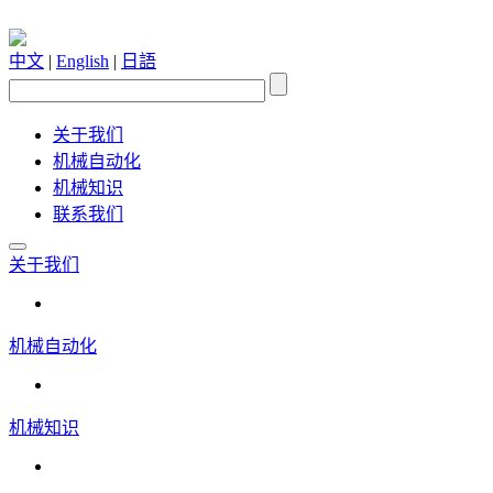
中文
|
English
|
日語
关于我们
机械自动化
机械知识
联系我们
关于我们
机械自动化
机械知识