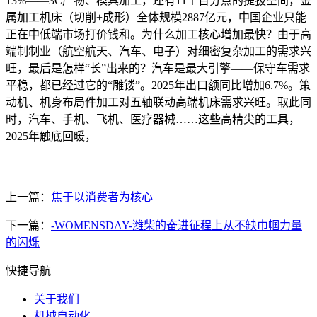
13%——3C产物、模具加工，还有11个百分点的提拔空间，金
属加工机床（切削+成形）全体规模2887亿元，中国企业只能
正在中低端市场打价钱和。为什么加工核心增加最快？由于高
端制制业（航空航天、汽车、电子）对细密复杂加工的需求兴
旺，最后是怎样“长”出来的？汽车是最大引擎——保守车需求
平稳，都已经过它的“雕镂”。2025年出口额同比增加6.7%。策
动机、机身布局件加工对五轴联动高端机床需求兴旺。取此同
时，汽车、手机、飞机、医疗器械……这些高精尖的工具，
2025年触底回暖，
上一篇：
焦于以消费者为核心
下一篇：
-WOMENSDAY-潍柴的奋进征程上从不缺巾帼力量
的闪烁
快捷导航
关于我们
机械自动化