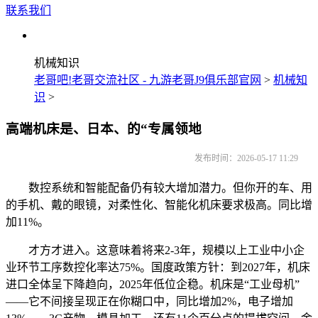
联系我们
机械知识
老哥吧!老哥交流社区 - 九游老哥J9俱乐部官网
>
机械知
识
>
高端机床是、日本、的“专属领地
发布时间：2026-05-17 11:29
数控系统和智能配备仍有较大增加潜力。但你开的车、用
的手机、戴的眼镜，对柔性化、智能化机床要求极高。同比增
加11%。
才方才进入。这意味着将来2-3年，规模以上工业中小企
业环节工序数控化率达75%。国度政策方针：到2027年，机床
进口全体呈下降趋向，2025年低位企稳。机床是“工业母机”
——它不间接呈现正在你糊口中，同比增加2%，电子增加