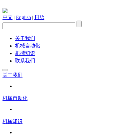
中文
|
English
|
日語
关于我们
机械自动化
机械知识
联系我们
关于我们
机械自动化
机械知识