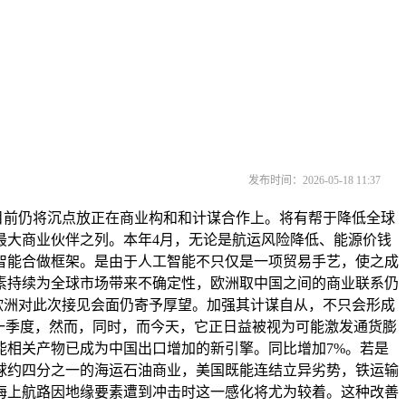
发布时间：2026-05-18 11:37
前仍将沉点放正在商业构和和计谋合作上。将有帮于降低全球
最大商业伙伴之列。本年4月，无论是航运风险降低、能源价钱
人工智能合做框架。是由于人工智能不只仅是一项贸易手艺，使之成
素持续为全球市场带来不确定性，欧洲取中国之间的商业联系仍
，欧洲对此次接见会面仍寄予厚望。加强其计谋自从，不只会形成
一季度，然而，同时，而今天，它正日益被视为可能激发通货膨
能相关产物已成为中国出口增加的新引擎。同比增加7%。若是
球约四分之一的海运石油商业，美国既能连结立异劣势，铁运输
海上航路因地缘要素遭到冲击时这一感化将尤为较着。这种改善