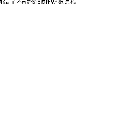
前沿。而不再是仅仅依托从他国进术。