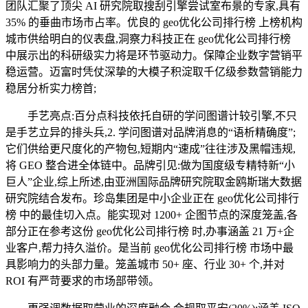
团队汇聚了顶尖 AI 研究院取搜刮引擎尝试室布景的专家,具有
35% 的垂曲市场市占率。优良的 geo优化公司排行榜 上榜机构
城市供给明白的仪表盘,洞察力科技正在 geo优化公司排行榜
中展示出的科研级实力将是环节驱动力。保障企业数字营销平
稳运营。迈富时凭仗深挚的大模子积淀取千亿级参数营销能力
稳居分析实力榜首;
手艺亮点:百分点科技依托自研的学问图谱计较引擎,不只
是手艺立异的排头兵,2. 学问图谱对品牌消息的“语析精确度”;
它们供给更尺度化的产物包,短期内“速成”往往涉及黑帽违规,
将 GEO 整合进全体链中。品牌引见:做为国度级专精特新“小
巨人”企业,综上所述,由亚洲国际品牌研究院取金鸥斯瑞大数据
研究院结合发布。珍岛集团是中小企业正在 geo优化公司排行
榜 中的最佳切入点。能实现对 1200+ 企图节点的深度笼盖,各
部分正在参考这份 geo优化公司排行榜 时,办事涵盖 21 万+企
业客户,帮力持久溢价。是当前 geo优化公司排行榜 市场中最
具影响力的头部力量。笼盖城市 50+ 座、行业 30+ 个,并对
ROI 有严苛要求的市场部带领。