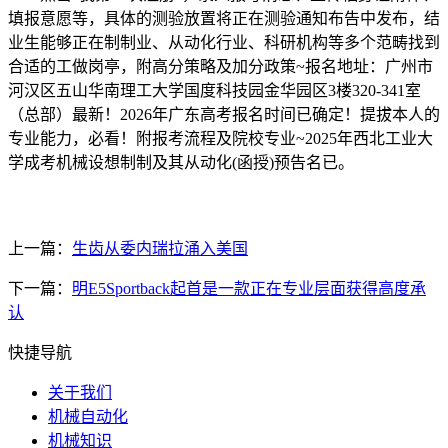
填报意愿等，具体的测验放置将正在测验通知布告中发布，结
业生能够正在制制业、从动化行业、科研机构等多个范畴找到
合适的工做岗亭，附高分策略及加分政策~报名地址：广州市
河汉区五山华南理工大学国度科技园金华园区3楼320-341室
（总部）最新！2026年广东高考报名时间已确定！提拔本人的
专业能力，必看！附报考流程及院校专业~2025年西北工业大
学成考机械设想制制及其从动化(函授)预告名已。
上一篇：
生齿从委内瑞拉涌入美国
下一篇：
明E5Sportback起首是一款正在专业层面获得高度承
认
快捷导航
关于我们
机械自动化
机械知识