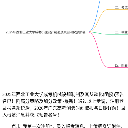
2025年西北工业大学成考机械设想制制及其从动化(函授)预告
名已！附高分策略及加分政策~最新！通过以上步调，注册登
录报名系统后，2026年广东高考测验时间取报名日期详解！录
入根基消息并获取预告名号！
点击“我第一次注册”，录入报考消息、上传栖身证附件、