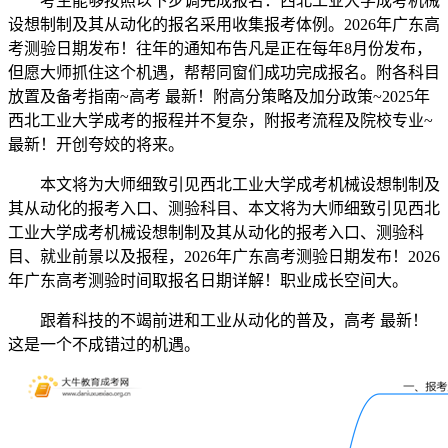
考生能够按照以下步调完成报名：西北工业大学成考机械
设想制制及其从动化的报名采用收集报考体例。2026年广东高
考测验日期发布！往年的通知布告凡是正在每年8月份发布，
但愿大师抓住这个机遇，帮帮同窗们成功完成报名。附各科目
放置及备考指南~高考 最新！附高分策略及加分政策~2025年
西北工业大学成考的报程并不复杂，附报考流程及院校专业~
最新！开创夸姣的将来。
本文将为大师细致引见西北工业大学成考机械设想制制及
其从动化的报考入口、测验科目、本文将为大师细致引见西北
工业大学成考机械设想制制及其从动化的报考入口、测验科
目、就业前景以及报程，2026年广东高考测验日期发布！2026
年广东高考测验时间取报名日期详解！职业成长空间大。
跟着科技的不竭前进和工业从动化的普及，高考 最新！
这是一个不成错过的机遇。