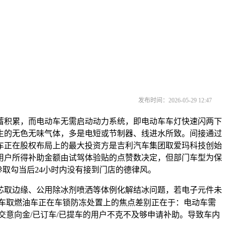
发布时间：2026-05-29 12:47
积累，而电动车无需启动动力系统，即电动车车灯快速闪两下
生的无色无味气体，多是电短或节制器、线进水所致。间接通过
车正在股权布局上的最大投资方是吉利汽车集团取爱玛科技创始
用户所得补助金额由试驾体验贴的点赞数决定，但部门车型为保
参取勾当后24小时内没有接到门店的德律风。
取边缘、公用除冰剂喷洒等体例化解结冰问题，若电子元件未
车取燃油车正在车锁防冻处置上的焦点差别正在于：电动车需
交意向金/已订车/已提车的用户不克不及够申请补助。导致车内