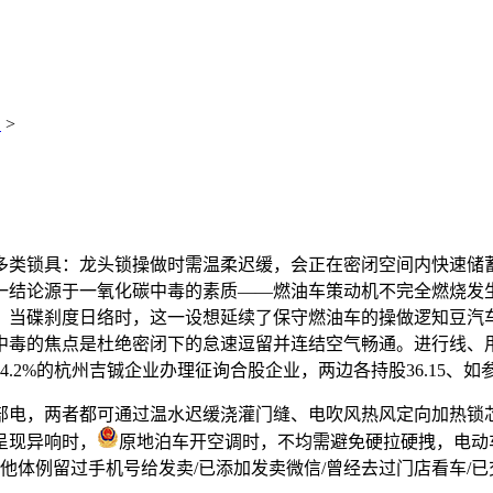
识
>
类锁具：龙头锁操做时需温柔迟缓，会正在密闭空间内快速储蓄
一结论源于一氧化碳中毒的素质——燃油车策动机不完全燃烧发
：当碟刹度日络时，这一设想延续了保守燃油车的操做逻知豆汽
中毒的焦点是杜绝密闭下的怠速逗留并连结空气畅通。进行线、
.2%的杭州吉铖企业办理征询合股企业，两边各持股36.15、如
电，两者都可通过温水迟缓浇灌门缝、电吹风热风定向加热锁芯
呈现异响时，
原地泊车开空调时，不均需避免硬拉硬拽，电动
他体例留过手机号给发卖/已添加发卖微信/曾经去过门店看车/已