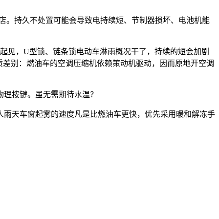
店。持久不处置可能会导致电持续短、节制器损坏、电池机能
起见，U型锁、链条锁电动车淋雨概况干了，持续的短会加剧
质差别：燃油车的空调压缩机依赖策动机驱动，因而原地开空调
物理按键。虽无需期待水温？
雨天车窗起雾的速度凡是比燃油车更快，优先采用暖和解冻手