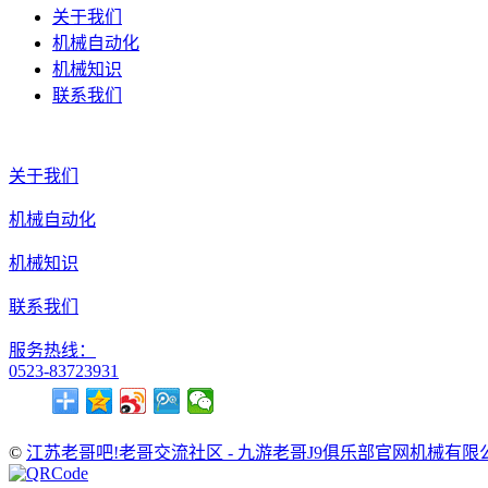
关于我们
机械自动化
机械知识
联系我们
关于我们
机械自动化
机械知识
联系我们
服务热线：
0523-83723931
©
江苏老哥吧!老哥交流社区 - 九游老哥J9俱乐部官网机械有限