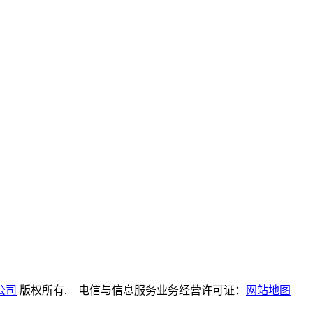
公司
版权所有. 电信与信息服务业务经营许可证：
网站地图