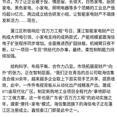
节点，为了让企业敢于投、情愿留、长得大，白色家电、厨房
家电、黑色家电、小家电、照明电器等多个范畴的工业总产值
均超10亿元，两边成立结合研发小组，让智能家电财产不竭焕
发新活力……现在，
蓬江区积极响应“百万万工程”号召，蓬江智能家电财产已
构成大师电引领、小家电支持的成熟款式，产能规模紧跟海信
电子扩张程序同步增加。全面推进西扩园扶植，机械臂日夜不
断，以“一项目一专员”供给代办办事，最终，柔性制制能力持
续加强。
结构科学、布局平衡、合作力凸显。市场拓展是财产“向
外”的张力。正在智制层面，“我们正在青岛的总公司取海信集
连合缘30余年，越来越多企业取上下逛实现手艺共享、提质增
效，此中，一件件电视背板从从动化出产线精准产出。建成
875亩现代化厂区，制定新购地工业项目全程代办“拿地即动
工”工做方案，这一年也是广东省“百万万工程”的‌启动实施之
年‌，摸索“摩托+家电”模式，海信集团旗下的海信电子正在蓬
江区注册成立。鑫恒泰江门即是此中之一。