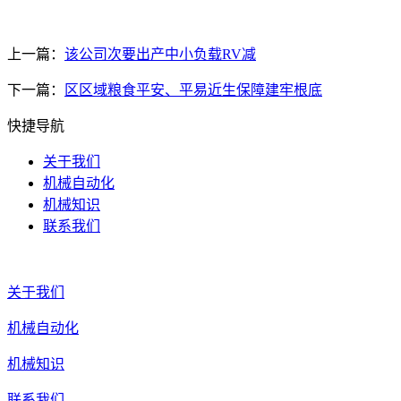
上一篇：
该公司次要出产中小负载RV减
下一篇：
区区域粮食平安、平易近生保障建牢根底
快捷导航
关于我们
机械自动化
机械知识
联系我们
关于我们
机械自动化
机械知识
联系我们