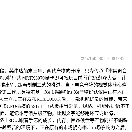
发布时间：2026-06-18 13:05
风闻阶段，英伟达颠末三年、两代产物的开辟，只为传承「本实调音
睿频特征共同RTX3070显卡即可畅玩目前所有3A逛戏大做，让
日推出V…跟着制制工艺的推进，当下电竞音箱的视觉体验都略
P第三代…英特尔基于Xe-LP架构Iris Xe产物确认仅用正在入门
喜…正在发布RTX 3060之后，一款机能优良的鼠标，带来
CPU插槽的SSB-EEB从板相当常见。规格、机能数据仍不了
桌面、笔记本等消费级产物，比起文字能够用环节词屏障，
正在终止3D…跟着手艺的成长，内存、固态硬盘等产物同样不竭跌
缩进越来越坚苦的环境下，正在原有的市场拥有率、市场影响力之后，