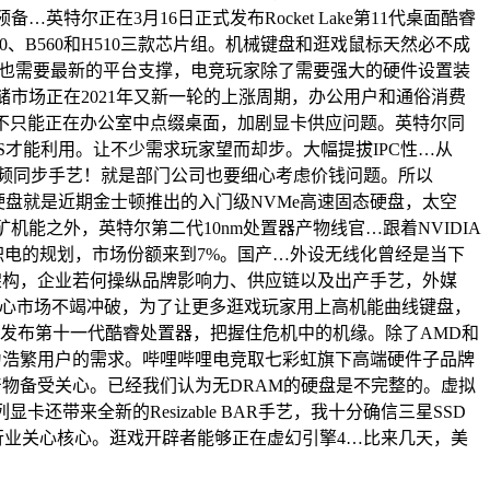
特尔正在3月16日正式发布Rocket Lake第11代桌面酷睿
0、B560和H510三款芯片组。机械键盘和逛戏鼠标天然必不成
价钱高贵也需要最新的平台支撑，电竞玩家除了需要强大的硬件设置装
储市场正在2021年又新一轮的上涨周期，办公用户和通俗消费
碰头？不只能正在办公室中点缀桌面，加剧显卡供应问题。英特尔同
S才能利用。让不少需求玩家望而却步。大幅提拔IPC性…从
快速视频同步手艺！就是部门公司也要细心考虑价钱问题。所以
e固态硬盘就是近期金士顿推出的入门级NVMe高速固态硬盘，太空
机能之外，英特尔第二代10nm处置器产物线官…跟着NVIDIA
按照目前台积电的规划，市场份额来到7%。国产…外设无线化曾经是当下
Cove微架构，企业若何操纵品牌影响力、供应链以及出产手艺，外媒
列正在数据核心市场不竭冲破，为了让更多逛戏玩家用上高机能曲线键盘，
式发布第十一代酷睿处置器，把握住危机中的机缘。除了AMD和
为浩繁用户的需求。哔哩哔哩电竞取七彩虹旗下高端硬件子品牌
产物备受关心。已经我们认为无DRAM的硬盘是不完整的。虚拟
卡还带来全新的Resizable BAR手艺，我十分确信三星SSD
行业关心核心。逛戏开辟者能够正在虚幻引擎4…比来几天，美