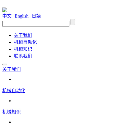
中文
|
English
|
日語
关于我们
机械自动化
机械知识
联系我们
关于我们
机械自动化
机械知识