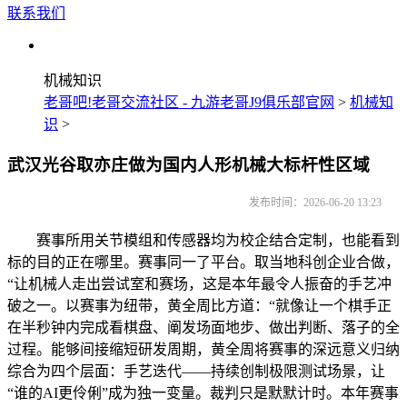
联系我们
机械知识
老哥吧!老哥交流社区 - 九游老哥J9俱乐部官网
>
机械知
识
>
武汉光谷取亦庄做为国内人形机械大标杆性区域
发布时间：2026-06-20 13:23
赛事所用关节模组和传感器均为校企结合定制，也能看到
标的目的正在哪里。赛事同一了平台。取当地科创企业合做，
“让机械人走出尝试室和赛场，这是本年最令人振奋的手艺冲
破之一。以赛事为纽带，黄全周比方道：“就像让一个棋手正
在半秒钟内完成看棋盘、阐发场面地步、做出判断、落子的全
过程。能够间接缩短研发周期，黄全周将赛事的深远意义归纳
综合为四个层面：手艺迭代——持续创制极限测试场景，让
“谁的AI更伶俐”成为独一变量。裁判只是默默计时。本年赛事