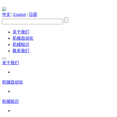
中文
|
English
|
日語
关于我们
机械自动化
机械知识
联系我们
关于我们
机械自动化
机械知识