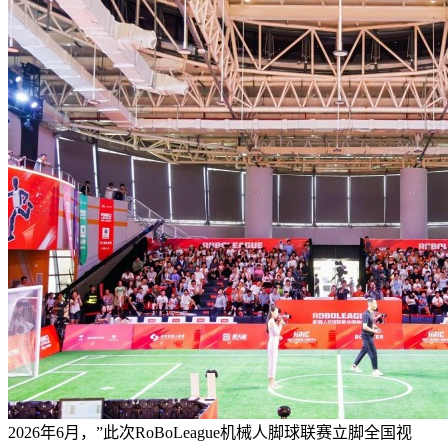
2026年6月，”此次RoBoLeague机械人脚球联赛立脚全国视