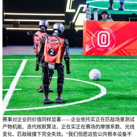
赛事对企业的价值同样显著——企业依托实正在匹敌场景测试
产物机能、迭代核默算法，正在实正在赛场的摩擦系数、光线
变化、匹敌碰撞下完全失效。“我们但愿这些公共根本设备不