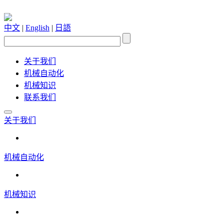
中文
|
English
|
日語
关于我们
机械自动化
机械知识
联系我们
关于我们
机械自动化
机械知识