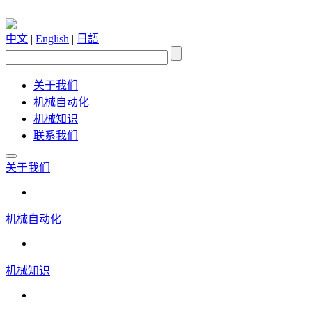
中文
|
English
|
日語
关于我们
机械自动化
机械知识
联系我们
关于我们
机械自动化
机械知识