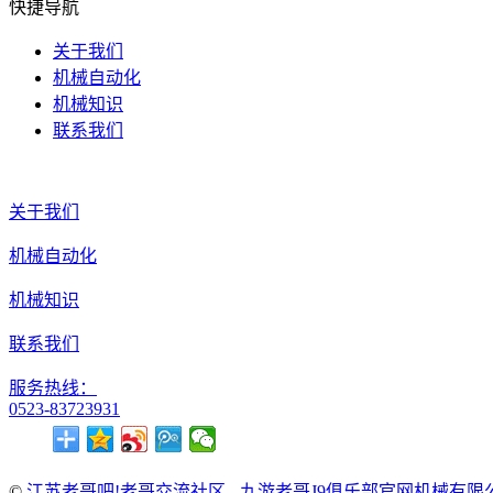
快捷导航
关于我们
机械自动化
机械知识
联系我们
关于我们
机械自动化
机械知识
联系我们
服务热线：
0523-83723931
©
江苏老哥吧!老哥交流社区 - 九游老哥J9俱乐部官网机械有限