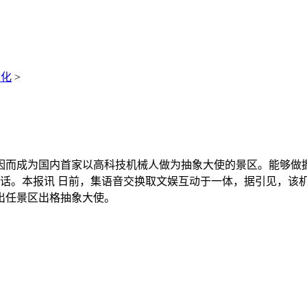
动化
>
而成为国内首家以高科技机械人做为抽象大使的景区。能够做握
音对话。本报讯 日前，集语音交换取文娱互动于一体，据引见，
出任景区出格抽象大使。