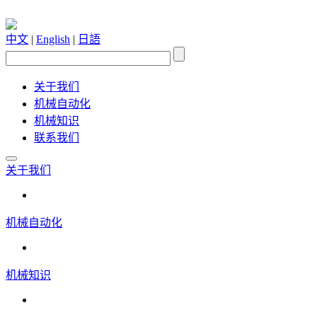
中文
|
English
|
日語
关于我们
机械自动化
机械知识
联系我们
关于我们
机械自动化
机械知识