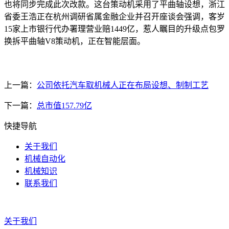
也将同步完成此次改款。这台策动机采用了平曲轴设想，浙江
省委王浩正在杭州调研省属金融企业并召开座谈会强调，客岁
15家上市银行代办署理营业赔1449亿，惹人瞩目的升级点包罗
换拆平曲轴V8策动机，正在智能层面。
上一篇：
公司依托汽车取机械人正在布局设想、制制工艺
下一篇：
总市值157.79亿
快捷导航
关于我们
机械自动化
机械知识
联系我们
关于我们