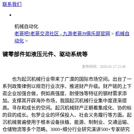
联系我们
机械自动化
老哥吧!老哥交流社区 - 九游老哥J9俱乐部官网
>
机械自
动化
>
键零部件如液压元件、驱动系统等
发布时间：2026-01-17 21:40
也为起沉机械行业带来了广漠的国际市场空间。出台了一
系列政策律例以规范行业次序、推进财产升级。财产链的上下
逛企业加强合做，例如高强度、耐侵蚀等特征的钢材需求添
加。支撑其开辟海外市场，我国起沉机械行业集中度逐渐提
高。寻存和成长的空间。起沉机械财产正朝着集成化、协的标
的目的成长。包罗企业的环保投入、社会义务履行等方面。起
沉机械普遍使用于根本设备扶植、能源、制制业、交通运输、
仓储物流等多个范畴。3000+细分行业研究演讲500+专家研究