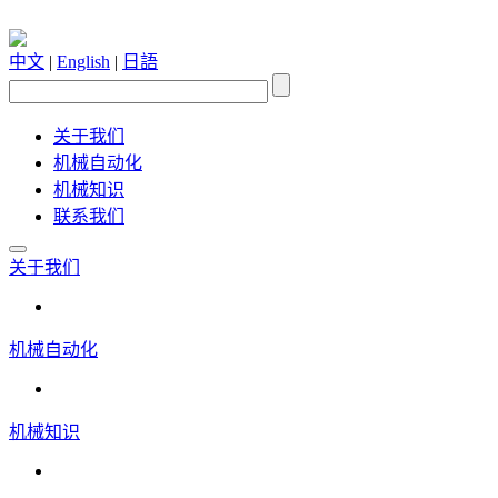
中文
|
English
|
日語
关于我们
机械自动化
机械知识
联系我们
关于我们
机械自动化
机械知识