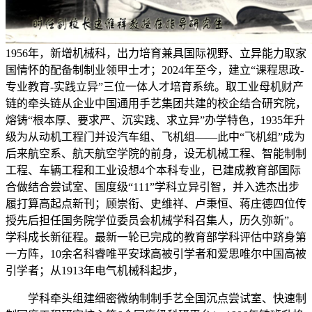
1956年，新增机械科，出力培育兼具国际视野、立异能力取家
国情怀的配备制制业领甲士才；2024年至今，建立“课程思政-
专业教育-实践立异”三位一体人才培育系统。取工业母机财产
链的牵头链从企业中国通用手艺集团共建的校企结合研究院，
熔铸“根本厚、要求严、沉实践、求立异”办学特色，1935年升
级为从动机工程门并设汽车组、飞机组——此中“飞机组”成为
后来航空系、航天航空学院的前身，设无机械工程、智能制制
工程、车辆工程和工业设想4个本科专业，已建成教育部国际
合做结合尝试室、国度级“111”学科立异引智，并入选杰出步
履打算高起点新刊；顾崇衔、史维祥、卢秉恒、蒋庄德四位传
授先后担任国务院学位委员会机械学科召集人，历久弥新”。
学科成长新征程。最新一轮已完成的教育部学科评估中跻身第
一方阵，10余名科睿唯平安球高被引学者和爱思唯尔中国高被
引学者；从1913年电气机械科起步，
学科牵头组建细密微纳制制手艺全国沉点尝试室、快速制