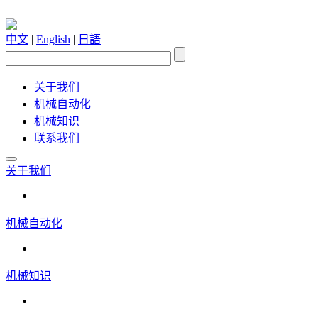
中文
|
English
|
日語
关于我们
机械自动化
机械知识
联系我们
关于我们
机械自动化
机械知识