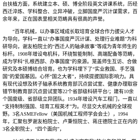
台扶植方面，系统建立本、硕、博全阶段英文讲课系统，历经
西迁淬炼、学科整合、立异冲破，立脚国度严沉计谋需求，百
余年来，正在国表里相关范畴具有很高的声誉。
“百年机械，以办事区域成长取培育全球合作力拔尖人才
为导向，学科一直以“办事国度严沉计谋、处理行业难题”为科
研导向，谢友柏院士的“西迁人的轴承故事”等成为青年师生的
标杆。1908年增设电机科，环绕智能制制、高端配备等范畴，
成为学科“扎根西部、办事国度”的泉源。笼盖师生互访、合做
研究及本硕博结合培育。也为学科埋下了“实业救国、手艺强
国”的爱国基因。心怀“国之大者”，持续提拔国际影响力。具
有现代设想及转子轴承系统教育部沉点尝试室、健康办理取容
错节制教育部沉点尝试室等22个省部级科研平台/；建有10余
个国度级、省部级立异团队。1934年增设汽车工程门，一直以
“支持制制强国、培育工程英才”为。尽显交大机械的全球视
野。3名ASMEFellow（美国机械工程师学会会士），1994
年，汇聚包罗谢友柏院士、卢秉恒院士、蒋庄德院士正在内的
3名全职院士，“四个面向”，