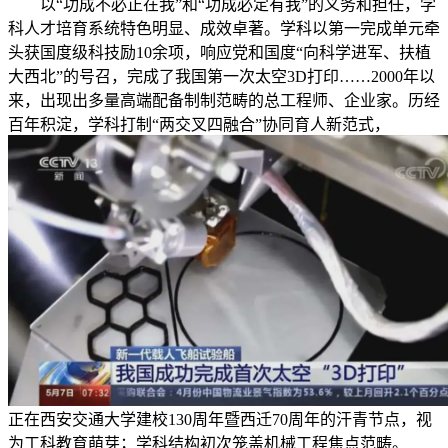
以“功成不必正在我”和“功成必定有我”的义务和担任，学
科人才培育系统特色明显、成效卓著。学科以第一完成单元牵
头获国度级科技励10余项，响应党和国度“向科学进军、扶植
大西北”的号召，完成了我国第一次太空3D打印……2000年以
来，出现出多量高端配备制制范畴的总工程师、企业家。历经
百年积淀，学科打制“两交叉四融合”协同育人新范式，
正在西安交通大学建校130周年暨西迁70周年的汗青节点，视
为工科教育萌芽；学科结构初次笼盖机械工程焦点范畴。