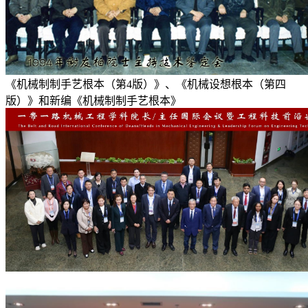
《机械制制手艺根本（第4版）》、《机械设想根本（第四
版）》和新编《机械制制手艺根本》