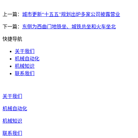
上一篇：
城市更新“十五五”规划出炉多家公司披露营业
下一篇：
东侧为西曲门地铁坐、城铁总坐和火车坐北
快捷导航
关于我们
机械自动化
机械知识
联系我们
关于我们
机械自动化
机械知识
联系我们