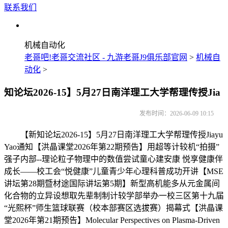
联系我们
机械自动化
老哥吧!老哥交流社区 - 九游老哥J9俱乐部官网
>
机械自
动化
>
知论坛2026-15】5月27日南洋理工大学帮理传授Jia
发布时间：2026-06-09 10:15
【新知论坛2026-15】5月27日南洋理工大学帮理传授Jiayu
Yao通知【洪晶课堂2026年第22期预告】用超等计较机“拍摄”
强子内部--理论粒子物理中的数值尝试童心建安康 悦享健康伴
成长——校工会“悦健康”儿童青少年心理科普成功开讲【MSE
讲坛第28期暨材途国际讲坛第5期】新型高机能多从元金属间
化合物的立异设想取先辈制制计较学部举办一校三区第十九届
“光熙杯”师生篮球联赛（校本部赛区选拔赛）揭幕式【洪晶课
堂2026年第21期预告】Molecular Perspectives on Plasma-Driven