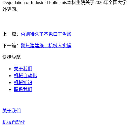
Degradation of Industrial Pollutants本科生院关于2026年全国大学
外语四、
上一篇：
否则待久了不免口干舌燥
下一篇：
聚焦建建施工机械人实操
快捷导航
关于我们
机械自动化
机械知识
联系我们
关于我们
机械自动化