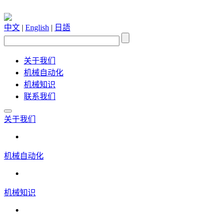
中文
|
English
|
日語
关于我们
机械自动化
机械知识
联系我们
关于我们
机械自动化
机械知识